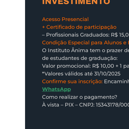
INVESTIMENTO
Acesso Presencial
+ Certificado de participação
– Profissionais Graduados: R$ 15,0
Condição Especial para Alunos e 
O Instituto Ânima tem o prazer d
de estudantes de graduação:
Valor promocional: R$ 10,00 + 1 pa
*Valores válidos até 31/10/2025
Confirme sua inscrição:
Encaminhe
WhatsApp
Como realizar o pagamento?
À vista – PIX – CNPJ: 15343178/00