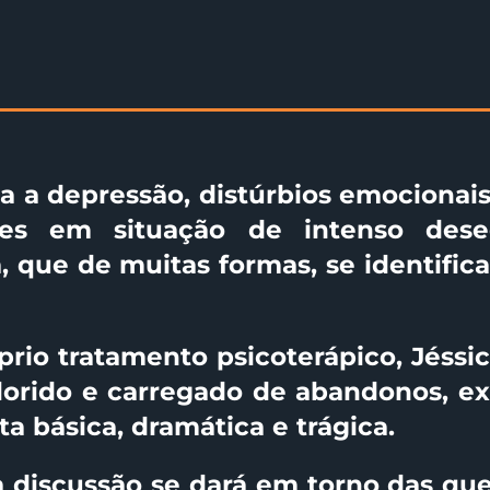
a a depressão, distúrbios emocionai
es em situação de intenso deseq
a, que de muitas formas, se identific
rio tratamento psicoterápico, Jéssi
lorido e carregado de abandonos, ex
ta básica, dramática e trágica.
 discussão se dará em torno das qu