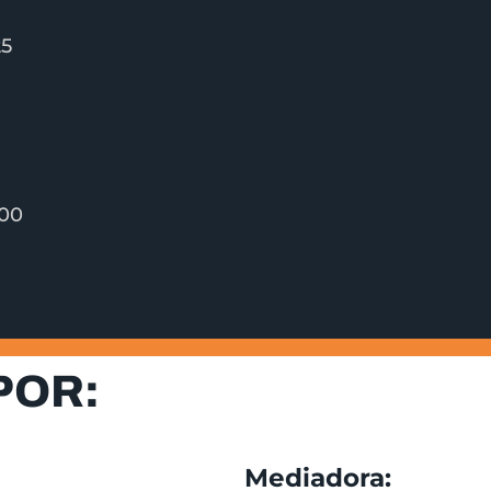
25
900
P
POR:
Mediadora: